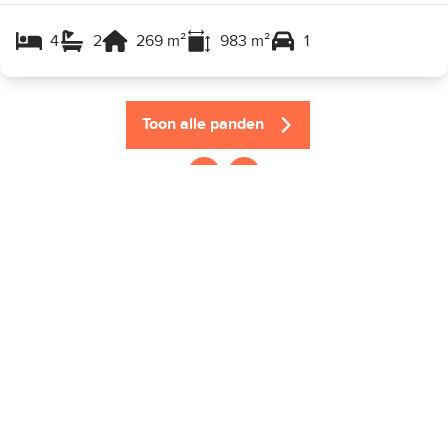
4
2
269
m²
983
m²
1
Toon alle panden