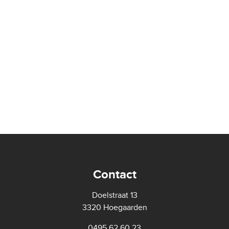
Contact
Doelstraat 13
3320 Hoegaarden
0495 62 60 23