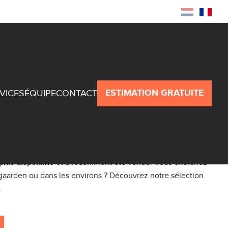
Recherche
Espace propriétaire
ESTIMATION GRATUITE
VICES
ÉQUIPE
CONTACT
oise
et a récemment été vendu. Vous cherchez
plus disponible
gaarden ou dans les environs ? Découvrez notre sélection
.