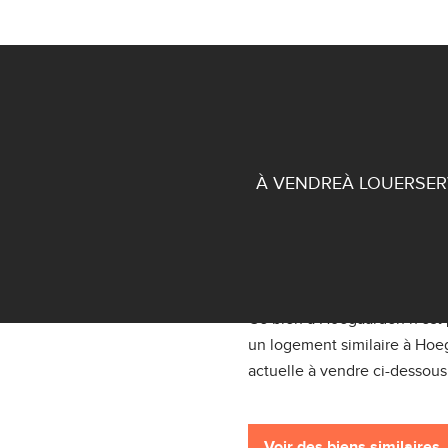
À VENDRE
À LOUER
SER
Maison village
Ce bien à Hoegaarden n'est
un logement similaire à Hoe
actuelle à vendre ci-dessous
Voir des biens similaires