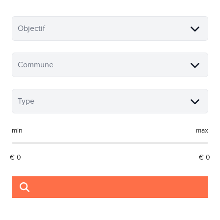
Objectif
Commune
Type
min
max