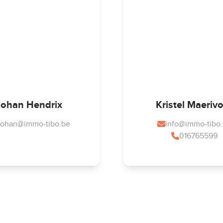
Johan Hendrix
Kristel Maeriv
ohan@immo-tibo.be
info@immo-tibo
016765599