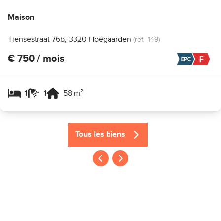
Maison
Tiensestraat 76b, 3320 Hoegaarden
(ref.
149
)
€ 750 / mois
1
1
58
m²
Tous les biens