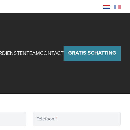
Zoekopdracht
Eigenaarslogin
GRATIS SCHATTING
R
DIENSTEN
TEAM
CONTACT
Telefoon
*