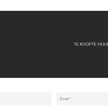
TE KOOP
TE HUU
Gratis schatting
Email
*