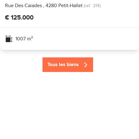
Rue Des Caiades , 4280 Petit-Hallet
(ref.
214
)
€ 125.000
1007
m²
Tous les biens