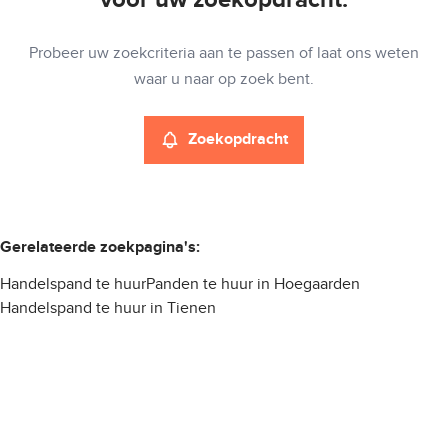
Type
Probeer uw zoekcriteria aan te passen of laat ons weten
Handelspand
Zoekopdracht
Sorteer op
Remove
waar u naar op zoek bent.
Zoekopdracht
Meer criteria
Min. budget
Gerelateerde zoekpagina's
:
Handelspand te huur
Panden te huur in Hoegaarden
Max. budget
Handelspand te huur in Tienen
Zoeken