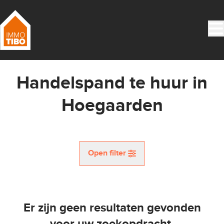
Ga naar hoofdinhoud
Handelspand te huur in
Hoegaarden
Open filter
Gemeente
Hoegaarden (3320)
Er zijn geen resultaten gevonden
Remove
Kaartweergave
voor uw zoekopdracht.