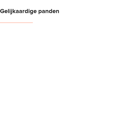
Gelijkaardige panden
NIEUW
Prachtige nieuwbouwwoning met tuin