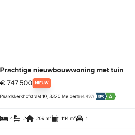
Prachtige nieuwbouwwoning met tuin
€ 747.500
NIEUW
Paardskerkhofstraat 10, 3320 Meldert
(ref.
497
)
4
2
269
m²
1114
m²
1