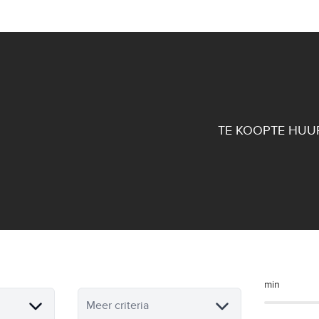
TE KOOP
TE HUU
nden te koop in Tie
min
Meer criteria