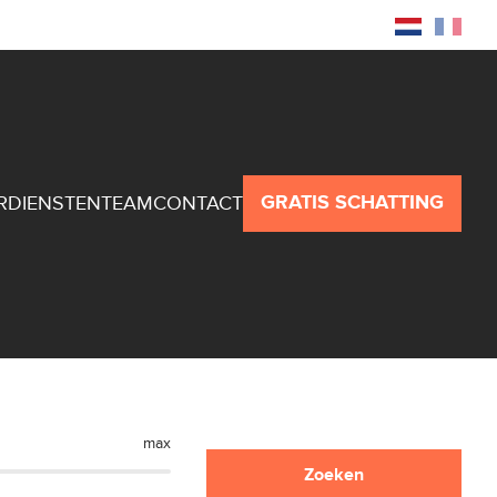
Zoekopdracht
Eigenaarslogin
GRATIS SCHATTING
R
DIENSTEN
TEAM
CONTACT
nen
max
Zoeken