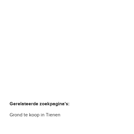
Ganzendries , 3300 Oplinter
(ref.
538
)
€ 143.660
26120
m²
Gerelateerde zoekpagina's
:
Grond te koop in Tienen