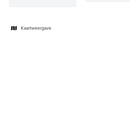
Kaartweergave
NIEUW
Landbouwgrond te koop