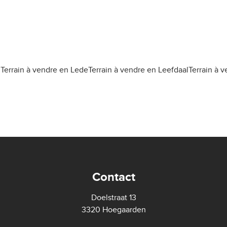
n
Terrain à vendre en Lede
Terrain à vendre en Leefdaal
Terrain à 
Contact
Doelstraat 13
3320 Hoegaarden