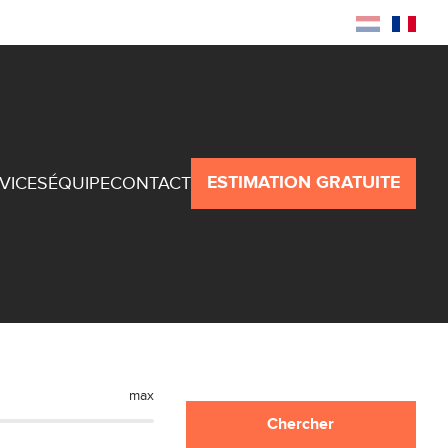
Recherche
Espace propriétaire
ESTIMATION GRATUITE
VICES
ÉQUIPE
CONTACT
max
Chercher