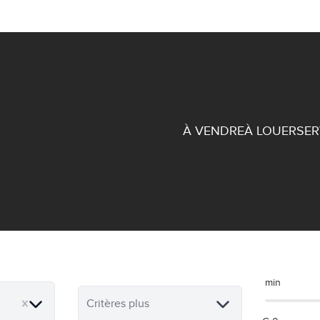
À VENDRE
À LOUER
SER
Terrain à vendre
min
Critères plus