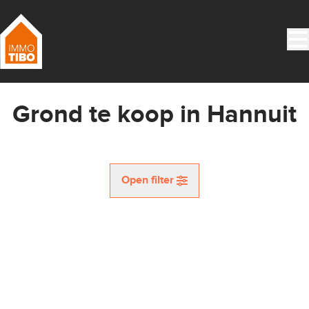
Ga naar hoofdinhoud
Grond te koop in Hannuit
Open filter
Gemeente
NIEUW
Kaartweergave
Type
Grond